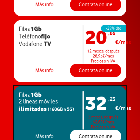
Más info
Contrata online
1Gb
20
Fibra
-29% dto
,66
fijo
Teléfono
€/mes
TV
Vodafone
12 meses, después
28,93€/mes
Precios sin IVA
Más info
Contrata online
1Gb
32
Fibra
,23
2 líneas móviles
ilimitadas
€/mes
(160GB
5G)
a
3 meses, después
52,89€/mes
Precios sin IVA
Más info
Contrata online