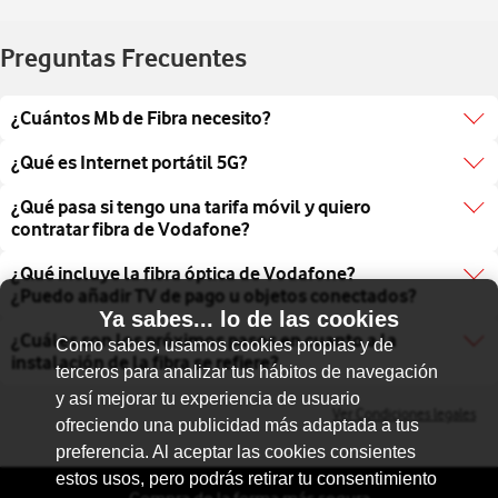
Preguntas Frecuentes
¿Cuántos Mb de Fibra necesito?
Dependerá de las personas viviendo en casa y de para qué
¿Qué es Internet portátil 5G?​
se utilice la fibra. Así, si solo eres una persona que utiliza
Es la solución de conectividad móvil de Vodafone que te
internet para ver contenido bajo demanda y trabajar desde
¿Qué pasa si tengo una tarifa móvil y quiero
permite navegar a velocidades de hasta 1 Gbps con 5G y
casa de vez en cuando, nuestra fibra de 600Mbps será
contratar fibra de Vodafone?
150 Mbps con 4G. Y, al ser portátil, puedes llevarlo a tu
suficiente. Si por otro lado hay más personas que viven en
Siempre puedes añadir fibra óptica a tu tarifa móvil.
segunda residencia, de viaje o a cualquier lugar donde
casa, trabajan, y además quieren ver vídeos en streaming o
¿Qué incluye la fibra óptica de Vodafone?
Contrátalo llamando gratis al 900 927 855 o accediendo
necesites conexión a Internet.
4K y jugar online, te recomendamos nuestra fibra de
¿Puedo añadir TV de pago u objetos conectados?
a la app Mi Vodafone.
1Gbps, ya que te asegurará menos lag y más velocidad
Ya sabes... lo de las cookies
Los principales beneficios de Internet portátil 5G son:
Vodafone Fibra + Fijo incluye una conexión a internet, un
para más dispositivos conectados a la vez.
¿Cuáles son los próximos pasos en cuanto a la
Como sabes, usamos cookies propias y de
router e instalación gratuita, una tarifa de fijo con llamadas
Autoinstalación.
instalación de la fibra se refiere?
terceros para analizar tus hábitos de navegación
ilimitadas a fijos y móviles nacionales.
Movilidad.
Te enviamos un email con toda la información de lo que
y así mejorar tu experiencia de usuario
Tecnología Wi-Fi 6.
Si quieres puedes completar tu oferta de Vodafone Fibra
Ver Condiciones legales
has contratado, de cuándo estará disponible el servicio y
ofreciendo una publicidad más adaptada a tus
con un paquete de Vodafone TV.
Puedes contratar Internet portátil 5G y completa tu tarifa
de lo que va a ir pasando en cada momento.
preferencia. Al aceptar las cookies consientes
añadiendo líneas adicionales y/o Vodafone TV,
Algunos de los paquetes de TV incluyen suscripciones
Acordamos la cita para la instalación. Si necesitas
estos usos, pero podrás retirar tu consentimiento
seleccionando las plataformas que prefieras.​
como HBO Max, Filmin o Prime Video. Para poder