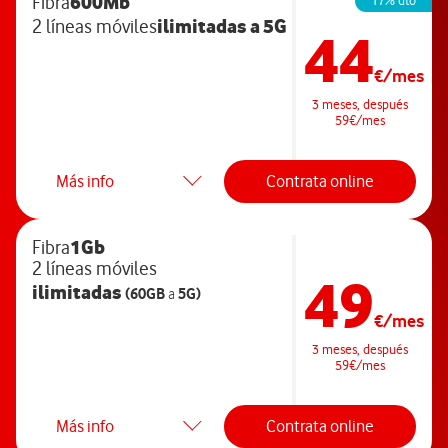
600Mb
Fibra
17% dto
ilimitadas
a 5G
2 líneas móviles
44
€/mes
3 meses, después
59€/mes
Más info
Contrata online
1Gb
Fibra
2 líneas móviles
49
ilimitadas
(60GB
5G)
a
€/mes
3 meses, después
59€/mes
Más info
Contrata online