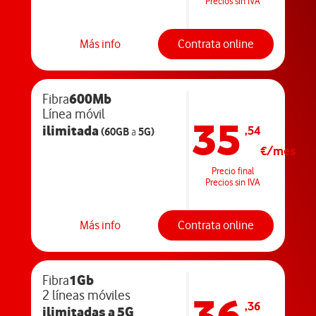
Precios sin IVA
Más info
Contrata online
600Mb
Fibra
Línea móvil
35
ilimitada
,54
(60GB
5G)
a
€/mes
Precio final
Precios sin IVA
Más info
Contrata online
1Gb
Fibra
36
2 líneas móviles
,36
ilimitadas
a 5G