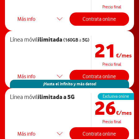
Precio final
Más info
Contrata online
ilimitada
Línea móvil
(160GB
5G)
a
21
€/mes
Precio final
Más info
Contrata online
¡Hasta el infinito y más datos!
ilimitada
a 5G
Línea móvil
Exclusiva online
26
€/mes
Precio final
Más info
Contrata online