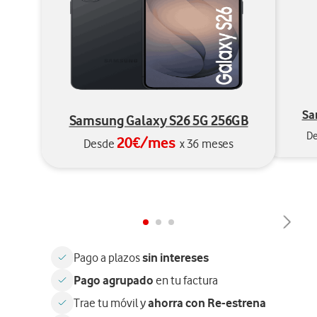
Sa
Samsung Galaxy S26 5G 256GB
D
20€/mes
Desde
x 36 meses
sin intereses
Pago a plazos
Pago agrupado
en tu factura
ahorra con Re-estrena
Trae tu móvil y