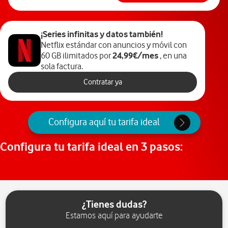
¡Series infinitas y datos también!
Netflix estándar con anuncios y móvil con
24,99€/mes
60
GB ilimitados por
, en una
sola factura.
Contratar ya
Configura aquí tu tarifa ideal
Configura tu tarifa ideal en 3 pasos:
¿Tienes dudas?
Estamos aquí para ayudarte