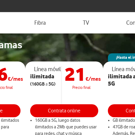
Fibra
TV
Con
ramas
cesitas información adici
¡Hasta el i
6
21
mos sin compromiso para aclarar todas tus dudas y darte
Línea móvil
Línea móv
ilimitada
personalizada.
ilimitada
€/mes
€/mes
5G
(160GB
5G)
a
cio final
Precio final
ne
Contrata online
Cont
O llama gratis al
 ilimitados
160GB a 5G, luego datos
GB ilimitado
900 920 640
 para
ilimitados a 2Mb que puedes usar
47GB de roa
para redes, chat y música
Además, Re