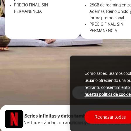
PRECIO FINAL. SIN
25GB de roaming en zo
PERMANENCIA
Además, Reino Unido y
forma promocional
PRECIO FINAL. SIN
PERMANENCIA
Como sabes, usamos cookie
usuario ofreciendo una pu
retirar tu consentimiento
Llamadas y SMS ilim
nuestra política de cookie
¡Series infinitas y datos también!
Rechazar todas
Netflix estándar con anuncios y móvil con
60
GB ilimi