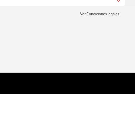
arás siempre a la máxima velocidad, lo que te permitirá
Ver Condiciones legales
ializables y EE.UU. (Zona 5) en la tarifa Móvil ilimitada