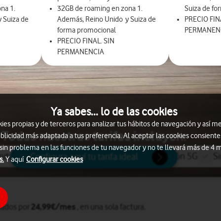
na 1.
32GB de roaming en zona 1.
Suiza de f
 Suiza de
Además, Reino Unido y Suiza de
PRECIO FIN
forma promocional
PERMANEN
PRECIO FINAL. SIN
PERMANENCIA
Ya sabes... lo de las cookies
s propias y de terceros para analizar tus hábitos de navegación y así me
Todas nuestras tarifas incluyen:
blicidad más adaptada a tus preferencia. Al aceptar las cookies consiente
 sin problema en las funciones de tu navegador y no te llevará más de 4
itados a móviles y fijos nacionales
Conexión 5G
S
Configura aquí tu tarifa ideal
s.
Y aquí
Configurar cookies
24,99€/mes
tados por
, en una sola factura.