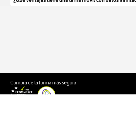
¿Qué ventajas tiene una tarifa móvil con datos ilimita
Con una tarifa móvil con datos ilimitados podrás navegar 
disfrutar de la mejor de las experiencias.
Si además cuentas con un móvil 5G, podrás descargar pel
El Roaming en Reino Unido, Suiza, Turquía, etc. (Zona 7) e
5G hasta el 30 de septiembre de 2026.
Compra de la forma más segura