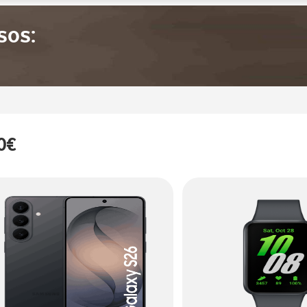
sos:
0€