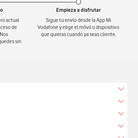
ro
Empieza a disfrutar
ro actual
Sigue tu envío desde la App Mi
oceso de
Vodafone y elige el móvil o dispositivo
 Nos
que quieras cuando ya seas cliente.
quedes sin
icroempresas. Los países que se encuentran incluidos en
g en estos países tienen un límite de Gigas que depende
la Zona 2 tienes disponible la Tarifa Viaje Mundo y para
s GB disponibles, después la velocidad se reduce
ializables y EE.UU. (Zona 5) en la tarifa Móvil ilimitada
te sin conexión durante el día.
contratada (ver tabla con GB disponibles por tarifa).