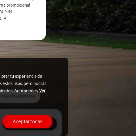
orma promocional
AL.SIN
CIA
jorar tu experiencia de
s estos usos, pero podrás
 minutos. Aquí puedes
Ver
in permanencia
Aceptar todas
Contratar ya