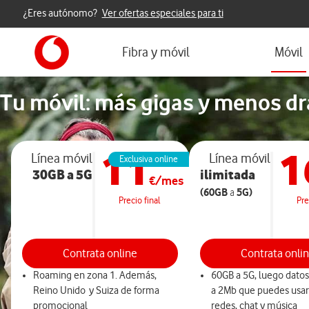
¿Eres autónomo?
Ver ofertas especiales para ti
Vodafone
Fibra y móvil
Móvil
Tu móvil: más gigas y menos d
¿Ne
11
1
Te llamare
Línea móvil
Línea móvil
Exclusiva online
30GB
a 5G
ilimitada
€/mes
(60GB
5G)
a
Precio final
Pre
Contrata online
Contrata onli
Roaming en zona 1. Además,
60GB a 5G, luego datos
Reino Unido y Suiza de forma
a 2Mb que puedes usar
promocional
redes, chat y música