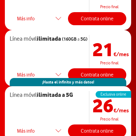
Precio final
Más info
Contrata online
ilimitada
Línea móvil
(160GB
5G)
a
21
€/mes
Precio final
Más info
Contrata online
¡Hasta el infinito y más datos!
ilimitada
a 5G
Línea móvil
Exclusiva online
26
€/mes
Precio final
Más info
Contrata online