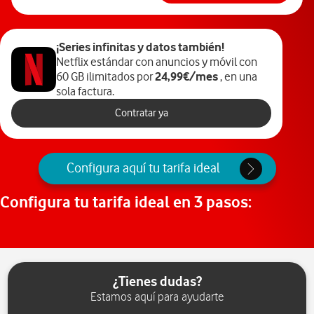
¡Series infinitas y datos también!
Netflix estándar con anuncios y móvil con
24,99€/mes
60
GB ilimitados por
, en una
sola factura.
Contratar ya
Configura aquí tu tarifa ideal
Configura tu tarifa ideal en 3 pasos:
¿Tienes dudas?
Estamos aquí para ayudarte