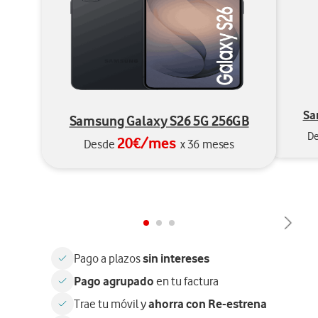
Sa
Samsung Galaxy S26 5G 256GB
D
20€/mes
Desde
x 36 meses
sin intereses
Pago a plazos
Pago agrupado
en tu factura
ahorra con Re-estrena
Trae tu móvil y