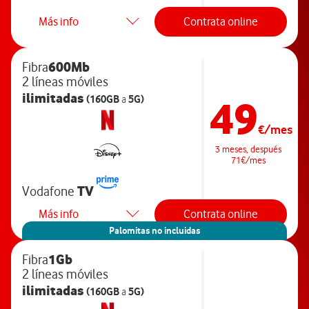
Más info
Contrata online
600Mb
Fibra
2 líneas móviles
ilimitadas
49
(160GB
5G)
a
€/mes
3 meses, después
71€/mes
TV
Vodafone
Más info
Contrata online
Palomitas no incluidas
1Gb
Fibra
2 líneas móviles
ilimitadas
(160GB
5G)
a